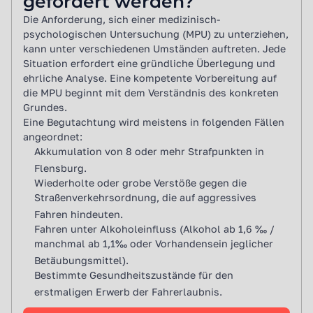
gefordert werden?
liegt bei etwa 40% – nicht weil die Menschen dumm sind,
Die Anforderung, sich einer medizinisch-
sondern weil sie unvorbereitet sind.
psychologischen Untersuchung (MPU) zu unterziehen,
Die gute Nachricht: Mit der richtigen Vorbereitung ist die
kann unter verschiedenen Umständen auftreten. Jede
MPU machbar. Sehr machbar sogar.
Situation erfordert eine gründliche Überlegung und
ehrliche Analyse. Eine kompetente Vorbereitung auf
die MPU beginnt mit dem Verständnis des konkreten
Grundes.
Eine Begutachtung wird meistens in folgenden Fällen
angeordnet:
Akkumulation von 8 oder mehr Strafpunkten in
Flensburg.
Wiederholte oder grobe Verstöße gegen die
Straßenverkehrsordnung, die auf aggressives
Fahren hindeuten.
Fahren unter Alkoholeinfluss (Alkohol ab 1,6 ‰ /
manchmal ab 1,1‰ oder Vorhandensein jeglicher
Betäubungsmittel).
Bestimmte Gesundheitszustände für den
erstmaligen Erwerb der Fahrerlaubnis.