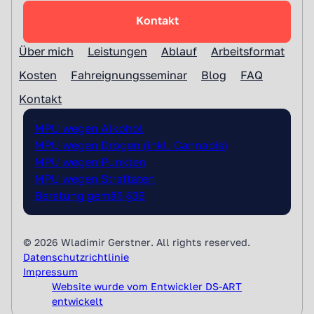
Kontakt
Über mich
Leistungen
Ablauf
Arbeitsformat
Kosten
Fahreignungsseminar
Blog
FAQ
Kontakt
MPU wegen Alkohol
MPU wegen Drogen (inkl. Cannabis)
MPU wegen Punkten
MPU wegen Straftaten
Beratung gemäß §38
© 2026 Wladimir Gerstner
Datenschutzrichtlinie
Impressum
Website wurde vom Entwickler DS-ART
entwickelt