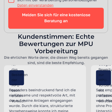
Daten einverstanden
Kundenstimmen: Echte
Bewertungen zur MPU
Vorbereitung
Die ehrlichen Worte derer, die diesen Weg bereits gegangen
sind, sind die beste Empfehlung.
Besonders beeindruckend fand ich die
Sehr emp
einfühlsame und respektvolle Art, mit
professio
der auf meine Anliegen eingegangen
wert. Mp
wurde. Durch die klare, strukturierte
ohne Pro
Vorgehensweise konnte ich meine
Unterstü