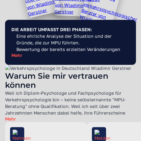
DIE ARBEIT UMFASST DREI PHASEN:
Eine ehrliche Analyse der Situation und der
Gründe, die zur MPU führten.
Bewertung der bereits erzielten Veränderungen
Mehr
und ihrer Bedeutung für den Experten.
Entwicklung eines individuellen, klaren und
realistischen Aktionsplans.
Warum Sie mir vertrauen
können
Weil ich Diplom-Psychologe und Fachpsychologe für
Verkehrspsychologie bin – keine selbsternannte "MPU-
Beratung" ohne Qualifikation. Weil ich seit über zwei
Jahrzehnten Menschen dabei helfe, ihre Führerscheine
Mehr
zurückzubekommen. Und weil ich weiß, dass hinter jedem
MPU-Fall ein Mensch mit einer Geschichte steht – nicht nur
eine Akte mit Zahlen.
Meine Qualifikation wird durch folgende Fakten belegt: