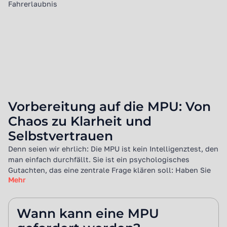
Vorbereitung auf die MPU: Von
Chaos zu Klarheit und
Selbstvertrauen
Denn seien wir ehrlich: Die MPU ist kein Intelligenztest, den
man einfach durchfällt. Sie ist ein psychologisches
Gutachten, das eine zentrale Frage klären soll: Haben Sie
Mehr
verstanden, was schiefgelaufen ist? Und werden Sie es
wieder tun?
Die schlechte Nachricht: Mit auswendig gelernten Phrasen
Wann kann eine MPU
und der Hoffnung, dass "der Psychologe schon nett sein
wird", fahren Sie direkt gegen die Wand. Die Durchfallquote